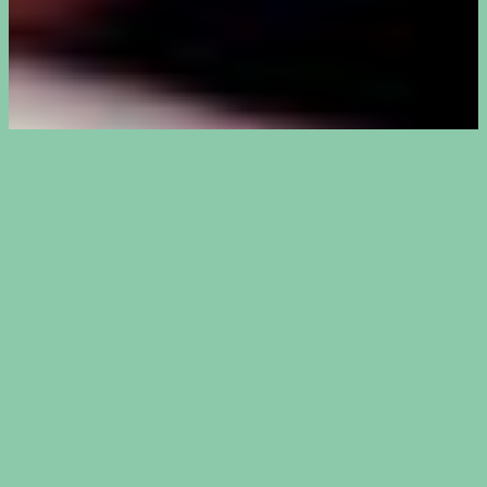
Walden Open 2026
Op
zaterdag 26 september
is het
weer zover: de nieuwe editie van de
Walden Open
! Een epische
bouldercompetitie met drie waves.
Vorig jaar was het event volledig
uitverkocht.
Verwacht opnieuw de vertrouwde
Walden-kwaliteit: een professionele