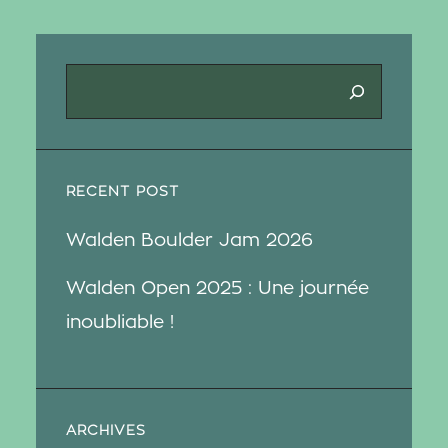
R
e
c
h
e
RECENT POST
r
c
Walden Boulder Jam 2026
h
e
Walden Open 2025 : Une journée
inoubliable !
ARCHIVES